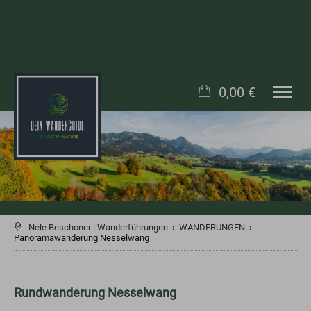
0,00 €
×
WANDERUNGEN
Warenkorb ist leer
ANFRAGEN
BLOG
TEAM
SOCIAL MEDIA
Nele Beschoner | Wanderführungen
›
WANDERUNGEN
›
Panoramawanderung Nesselwang
Rundwanderung Nesselwang