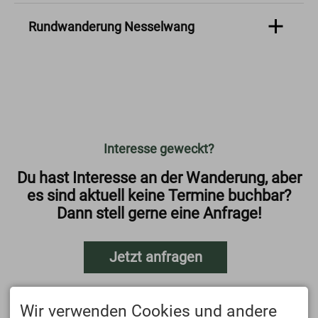
Rundwanderung Nesselwang
*Tourencharakter Mittelschwer"
Voraussetzungen für die Teilnahme:
Gute Grundkondition und Trittsicherheit
erforderlich, überwiegend gut begehbare
Wege;
Tourendaten:
Interesse geweckt?
*9,5 km
Du hast Interesse an der Wanderung, aber
*710 hm
*Höchster Punkt: 1540
es sind aktuell keine Termine buchbar?
* Niedrigster Punkt: 910
Dann stell gerne eine Anfrage!
An- und Abreiseplanung:
Parkplatz Nesselwang
Jetzt anfragen
Wegbeschaffenheit:
Naturpfad, Schotterweg, Asphalt
Wir verwenden Cookies und andere