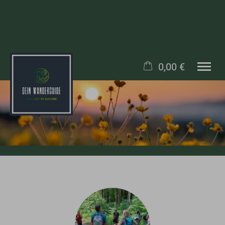
0,00 €
×
WANDERUNGEN
Warenkorb ist leer
ANFRAGEN
BLOG
TEAM
SOCIAL MEDIA