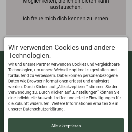
Möglichkeiten, die ich dir bieten kann
austauschen.
Ich freue mich dich kennen zu lernen.
Wir verwenden Cookies und andere
Technologien.
KONTAKT
WANDERUNGEN
Wir und unsere Partner verwenden Cookies und vergleichbare
Dein Wanderguide
ANFRAGEN
Technologien, um unsere Webseite optimal zu gestalten und
Mobil:
KOOPERATIONEN
fortlaufend zu verbessern. Dabei können personenbezogene
+49 17647631063
Daten wie Browserinformationen erfasst und analysiert
ÜBER UNS
Mail:
werden. Durch Klicken auf „Alle akzeptieren“ stimmen Sie der
TEAM
Verwendung zu. Durch Klicken auf „Einstellungen“ können Sie
info@deinwanderguide.de
eine individuelle Auswahl treffen und erteilte Einwilligungen für
die Zukunft widerrufen. Weitere Informationen erhalten Sie in
Instagram
unserer Datenschutzerklärung.
Alle akzeptieren