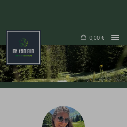
0,00 €
×
WANDERUNGEN
Warenkorb ist leer
ANFRAGEN
BLOG
TEAM
SOCIAL MEDIA