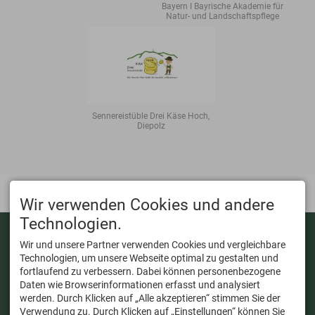
Bayern I Bayrische Akademie für
Natur- und Landschaftspflege
Sennereistüble Drei Käse Hoch,
Diepolz
Wir verwenden Cookies und andere
Technologien.
KONTAKT
WANDERUNGEN
Wir und unsere Partner verwenden Cookies und vergleichbare
Dein Wanderguide
ANFRAGEN
Technologien, um unsere Webseite optimal zu gestalten und
Mobil:
KOOPERATIONEN
fortlaufend zu verbessern. Dabei können personenbezogene
+49 17647631063
Daten wie Browserinformationen erfasst und analysiert
ÜBER UNS
Mail:
werden. Durch Klicken auf „Alle akzeptieren“ stimmen Sie der
TEAM
Verwendung zu. Durch Klicken auf „Einstellungen“ können Sie
info@deinwanderguide.de