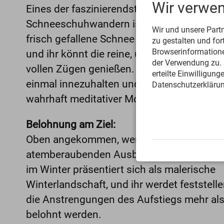
Wir verwe
Eines der faszinierendsten Erlebnisse bei
Schneeschuhwandern ist die Stille der Nat
Wir und unsere Part
frisch gefallene Schnee dämpft alle Geräu
zu gestalten und fo
Browserinformationen
und ihr könnt die reine, unberührte Atmos
der Verwendung zu. D
vollen Zügen genießen. Achtet darauf, auc
erteilte Einwilligun
einmal innezuhalten und die Stille zu spüre
Datenschutzerklärun
wahrhaft meditativer Moment.
Belohnung am Ziel:
Oben angekommen, werdet ihr mit
atemberaubenden Ausblicken belohnt. Das
im Winter präsentiert sich als malerische
Winterlandschaft, und ihr werdet feststelle
die Anstrengungen des Aufstiegs mehr al
belohnt werden.