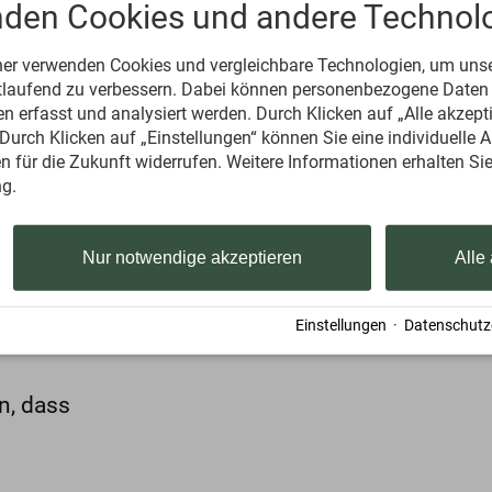
nden Cookies und andere Technolo
m
ur. Der
ner verwenden Cookies und vergleichbare Technologien, um uns
sche,
rtlaufend zu verbessern. Dabei können personenbezogene Daten
 erfasst und analysiert werden. Durch Klicken auf „Alle akzept
phäre in
urch Klicken auf „Einstellungen“ können Sie eine individuelle 
h
gen für die Zukunft widerrufen. Weitere Informationen erhalten Sie
n – ein
g.
Nur notwendige akzeptieren
Alle
Einstellungen
·
Datenschutz
 Allgäu
n, dass
s