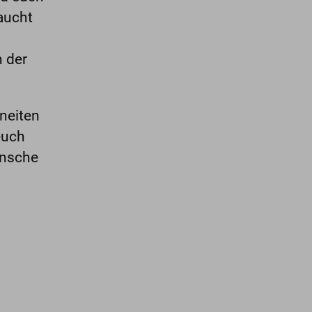
aucht
 der
hneiten
euch
ünsche