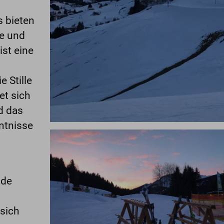
s bieten
de und
st eine
 Stille
et sich
d das
ntnisse
nde
 sich