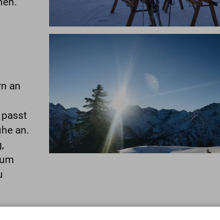
nen.
rn an
 passt
he an.
,
 um
u