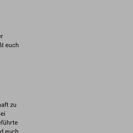
er
ßt euch
haft zu
ei
eführte
d euch