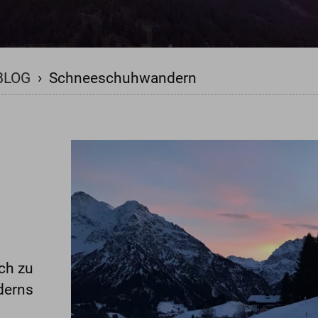
BLOG
›
Schneeschuhwandern
ch zu
derns