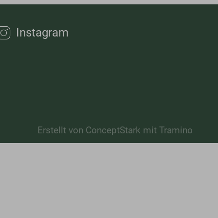
Instagram
Erstellt von
ConceptStark
mit
Tramino